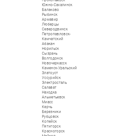
Прокопьевск
Южно-Сахалинск
Балаково
Рыбинск
Армавир
Люберцы
Северодвинск
Петропавловск-
Камчатский
Абакан
Норильск
Сызрань
Волгодонск
Новочеркасск
Каменск-Уральский
Златоуст
Уссурийск
Электросталь
Салават
Находка
Альметьевск
Миасс
Керчь
Березники
Рубцовск
Копейск
Пятигорск
Красногорск