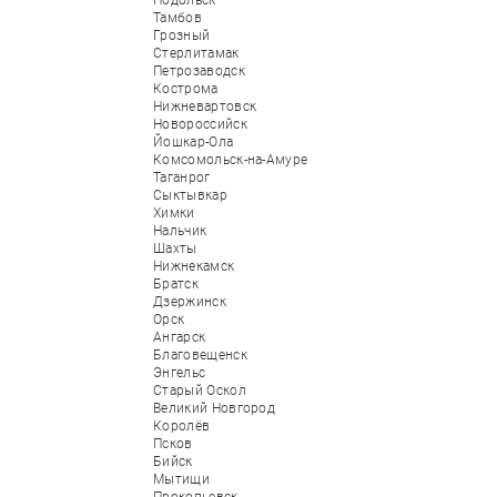
Подольск
Тамбов
Грозный
Стерлитамак
Петрозаводск
Кострома
Нижневартовск
Новороссийск
Йошкар-Ола
Комсомольск-на-Амуре
Таганрог
Сыктывкар
Химки
Нальчик
Шахты
Нижнекамск
Братск
Дзержинск
Орск
Ангарск
Благовещенск
Энгельс
Старый Оскол
Великий Новгород
Королёв
Псков
Бийск
Мытищи