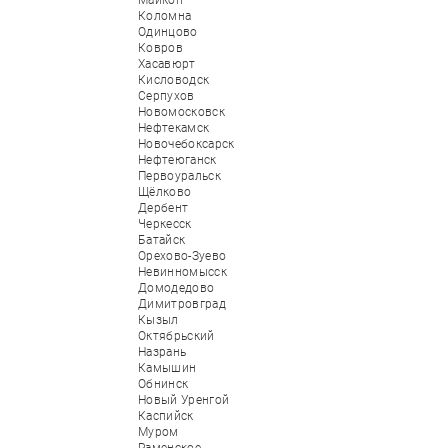
Майкоп
Коломна
Одинцово
Ковров
Хасавюрт
Кисловодск
Серпухов
Новомосковск
Нефтекамск
Новочебоксарск
Нефтеюганск
Первоуральск
Щёлково
Дербент
Черкесск
Батайск
Орехово-Зуево
Невинномысск
Домодедово
Димитровград
Кызыл
Октябрьский
Назрань
Камышин
Обнинск
Новый Уренгой
Каспийск
Муром