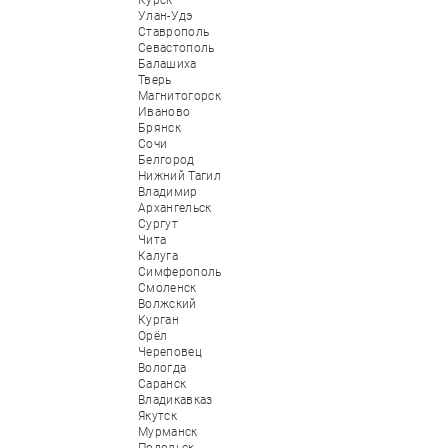
Курск
Улан-Удэ
Ставрополь
Севастополь
Балашиха
Тверь
Магнитогорск
Иваново
Брянск
Сочи
Белгород
Нижний Тагил
Владимир
Архангельск
Сургут
Чита
Калуга
Симферополь
Смоленск
Волжский
Курган
Орёл
Череповец
Вологда
Саранск
Владикавказ
Якутск
Мурманск