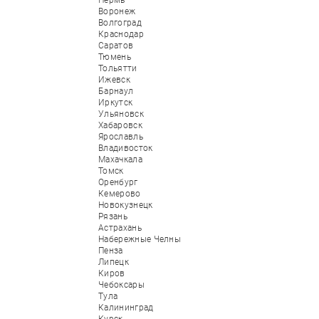
Пермь
Воронеж
Волгоград
Краснодар
Саратов
Тюмень
Тольятти
Ижевск
Барнаул
Иркутск
Ульяновск
Хабаровск
Ярославль
Владивосток
Махачкала
Томск
Оренбург
Кемерово
Новокузнецк
Рязань
Астрахань
Набережные Челны
Пенза
Липецк
Киров
Чебоксары
Тула
Калининград