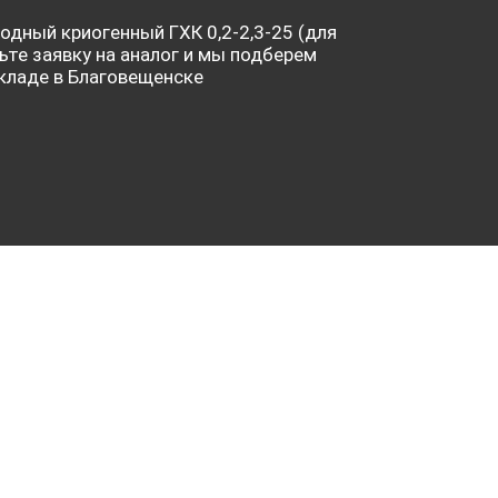
одный криогенный ГХК 0,2-2,3-25 (для
вьте заявку на аналог и мы подберем
кладе в Благовещенске
Газификатор холодн
0,2-2,3-25 (для жидко