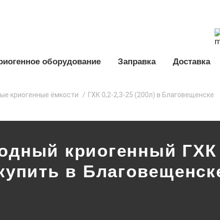
риогенное оборудование
Заправка
Доставка
ые криогенные ёмкости
ГХК 0,2-2,3-25 (200л) в Благовещенске
одный криогенный ГХК 0
 купить в Благовещенск