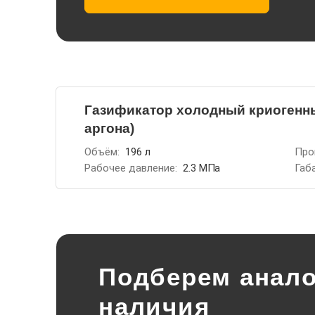
Газификатор холодный криогенный
аргона)
Объём:
196 л
Про
Рабочее давление:
2.3 МПа
Габ
Подберем анало
наличия