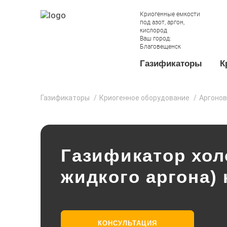
Криогенные емкости
под азот, аргон,
кислород
Ваш город:
Благовещенск
Газификаторы
К
Газификаторы
Криогенное оборудование
Аргонов
Газификатор хол
жидкого аргона)
КОНСУЛЬТАЦИЯ