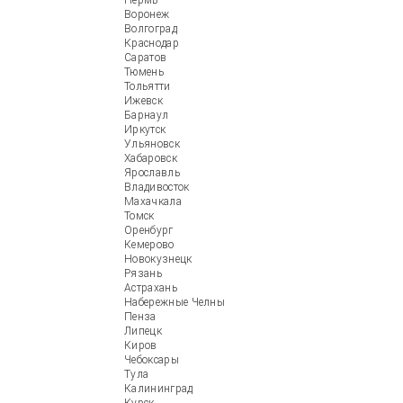
Пермь
Воронеж
Волгоград
Краснодар
Саратов
Тюмень
Тольятти
Ижевск
Барнаул
Иркутск
Ульяновск
Хабаровск
Ярославль
Владивосток
Махачкала
Томск
Оренбург
Кемерово
Новокузнецк
Рязань
Астрахань
Набережные Челны
Пенза
Липецк
Киров
Чебоксары
Тула
Калининград