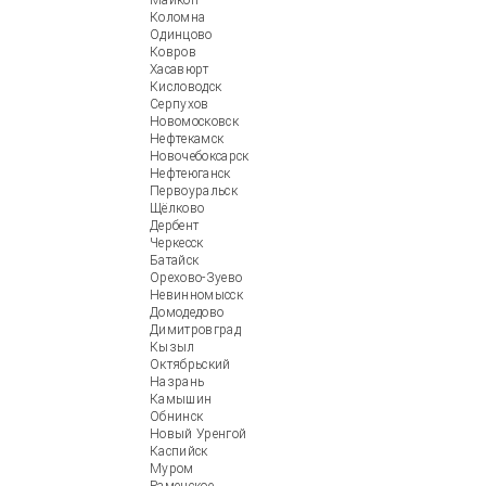
Майкоп
Коломна
Одинцово
Ковров
Хасавюрт
Кисловодск
Серпухов
Новомосковск
Нефтекамск
Новочебоксарск
Нефтеюганск
Первоуральск
Щёлково
Дербент
Черкесск
Батайск
Орехово-Зуево
Невинномысск
Домодедово
Димитровград
Кызыл
Октябрьский
Назрань
Камышин
Обнинск
Новый Уренгой
Каспийск
Муром