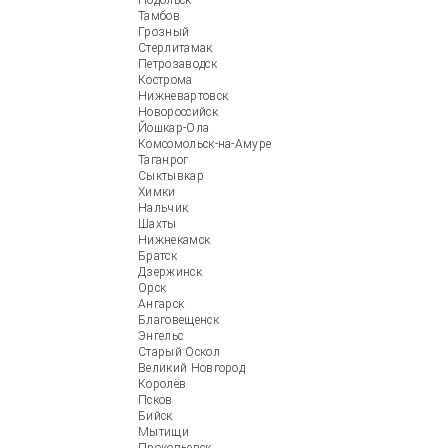
Подольск
Тамбов
Грозный
Стерлитамак
Петрозаводск
Кострома
Нижневартовск
Новороссийск
Йошкар-Ола
Комсомольск-на-Амуре
Таганрог
Сыктывкар
Химки
Нальчик
Шахты
Нижнекамск
Братск
Дзержинск
Орск
Ангарск
Благовещенск
Энгельс
Старый Оскол
Великий Новгород
Королёв
Псков
Бийск
Мытищи