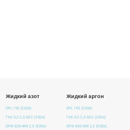
Криососуды для жидкого аргона
Нужна консультация?
Подробно расскажем о наших услугах, видах
работ и типовых проектах, рассчитаем стоимость и
подготовим индивидуальное предложение!
ЗАДАТЬ ВОПРОС
Жидкий азот
Жидкий аргон
DPL 195 (200л)
DPL 195 (200л)
ГХК 0,2-2,3-30-2 (200л)
ГХК 0,2-2,3-30-2 (200л)
DPW 650-499 2,5 (500л)
DPW 650-499 2,5 (500л)