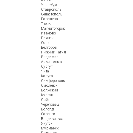
Курск
Улан-Удэ
Ставрополь
Севастополь
Балашиха
Тверь
Магнитогорск
Иваново
Брянск
Сочи
Белгород
Нижний Тагил
Владимир
Архангельск
Сургут
Чита
Калуга
Симферополь
Смоленск
Волжский
Курган
Орёл
Череповец
Вологда
Саранск
Владикавказ
Якутск
Мурманск