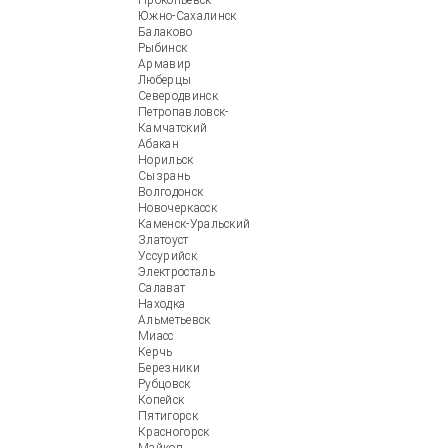
Прокопьевск
Южно-Сахалинск
Балаково
Рыбинск
Армавир
Люберцы
Северодвинск
Петропавловск-
Камчатский
Абакан
Норильск
Сызрань
Волгодонск
Новочеркасск
Каменск-Уральский
Златоуст
Уссурийск
Электросталь
Салават
Находка
Альметьевск
Миасс
Керчь
Березники
Рубцовск
Копейск
Пятигорск
Красногорск