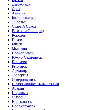
Дзержинск
Орск
Ангарск
Благовещенск
Энгельс
Старый Оскол
Великий Новгород
Королёв
Псков
Бийск
Мытищи
Прокопьевск
Южно-Сахалинск
Балаково
Рыбинск
Армавир
Люберцы
Северодвинск
Петропавловск-Камчатский
Абакан
Норильск
Сызрань
Волгодонск
Новочеркасск