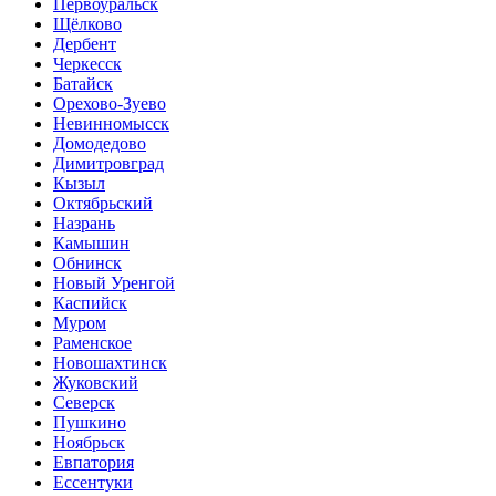
Первоуральск
Щёлково
Дербент
Черкесск
Батайск
Орехово-Зуево
Невинномысск
Домодедово
Димитровград
Кызыл
Октябрьский
Назрань
Камышин
Обнинск
Новый Уренгой
Каспийск
Муром
Раменское
Новошахтинск
Жуковский
Северск
Пушкино
Ноябрьск
Евпатория
Ессентуки