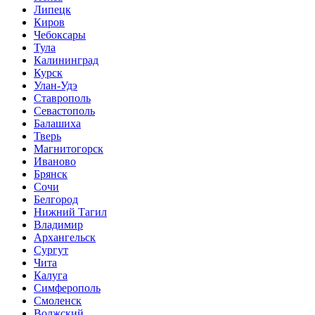
Липецк
Киров
Чебоксары
Тула
Калининград
Курск
Улан-Удэ
Ставрополь
Севастополь
Балашиха
Тверь
Магнитогорск
Иваново
Брянск
Сочи
Белгород
Нижний Тагил
Владимир
Архангельск
Сургут
Чита
Калуга
Симферополь
Смоленск
Волжский