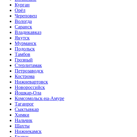
Курган
Орёл
Череповец
Вологда
Саранск
Владикавказ
Якутск
Мурманск
Подольск
Тамбов
Грозный
Стерлитамак
Петрозаводск
Кострома
Нижневартовск
Новороссийск
Йошкар-Ола
Комсомольск-на-Амуре
Таганрог
Сыктывкар
Химки
Нальчик
Шахты
Нижнекамск
Братск