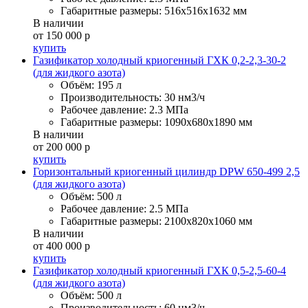
Габаритные размеры:
516x516x1632 мм
В наличии
от 150 000 р
купить
Газификатор холодный криогенный ГХК 0,2-2,3-30-2
(для жидкого азота)
Объём:
195 л
Производительность:
30 нм3/ч
Рабочее давление:
2.3 МПа
Габаритные размеры:
1090x680x1890 мм
В наличии
от 200 000 р
купить
Горизонтальный криогенный цилиндр DPW 650-499 2,5
(для жидкого азота)
Объём:
500 л
Рабочее давление:
2.5 МПа
Габаритные размеры:
2100x820x1060 мм
В наличии
от 400 000 р
купить
Газификатор холодный криогенный ГХК 0,5-2,5-60-4
(для жидкого азота)
Объём:
500 л
Производительность:
60 нм3/ч