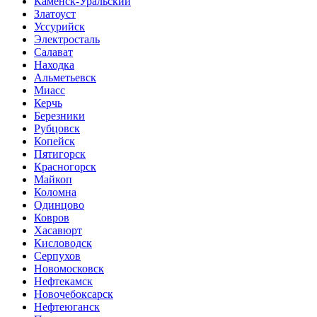
Каменск-Уральский
Златоуст
Уссурийск
Электросталь
Салават
Находка
Альметьевск
Миасс
Керчь
Березники
Рубцовск
Копейск
Пятигорск
Красногорск
Майкоп
Коломна
Одинцово
Ковров
Хасавюрт
Кисловодск
Серпухов
Новомосковск
Нефтекамск
Новочебоксарск
Нефтеюганск