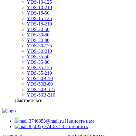
YDS-10-125
YDS-10-210
YDS-15-50
YDS-15-125
YDS-15-210
YDS-20-50
YDS-30-50
YDS-30-80
YDS-30-125
YDS-30-210
YDS-35-50
YDS-35-80
YDS-35-125
YDS-35-210
YDS-50B-50
YDS-50B-80
YDS-50B-125
YDS-50B-210
Смотреть все
3746353@mail.ru
Написать нам
8 (495) 374-63-53
Позвонить