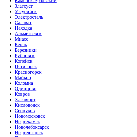
Каменск-Уральский
Златоуст
Уссурийск
Электросталь
Салават
Находка
Альметьевск
Миасс
Керчь
Березники
Рубцовск
Копейск
Пятигорск
Красногорск
Майкоп
Коломна
Одинцово
Ковров
Хасавюрт
Кисловодск
Серпухов
Новомосковск
Нефтекамск
Новочебоксарск
Нефтеюганск