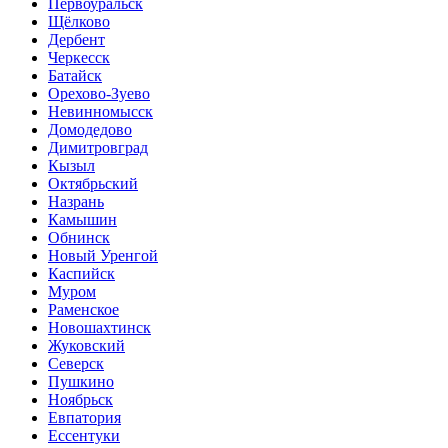
Первоуральск
Щёлково
Дербент
Черкесск
Батайск
Орехово-Зуево
Невинномысск
Домодедово
Димитровград
Кызыл
Октябрьский
Назрань
Камышин
Обнинск
Новый Уренгой
Каспийск
Муром
Раменское
Новошахтинск
Жуковский
Северск
Пушкино
Ноябрьск
Евпатория
Ессентуки