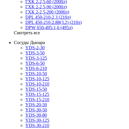
ГХК 2-2,5-60 (2000л)
ГХК 2-2,5-90 (2000л)
ГХК 2-2,5-200 (2000л)
DPL 450-210-2,3 (210л)
DPL 450-210-2.88(3.2) (210л)
DPW 650-495-1,6 (495л)
Смотреть все
Сосуды Дьюара
YDS-2-30
YDS-3-50
YDS-3-125
YDS-6-50
YDS-6-210
YDS-10-50
YDS-10-125
YDS-10-210
YDS-15-50
YDS-15-125
YDS-15-210
YDS-20-50
YDS-30-50
YDS-30-80
YDS-30-125
YDS-30-210