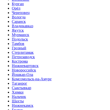
Курган
Орёл
Череповец
Вологда
Саранск
Владикавказ
Якутск
Мурманск
Подольск
Тамбов
Грозный
Стерлитамак
Петрозаводск
Кострома
Нижневартовск
Новороссийск
Йошкар-Ола
Комсомольск-на-Амуре
Таганрог
Сыктывкар
Химки
Нальчик
Шахты
Нижнекамск
Братск