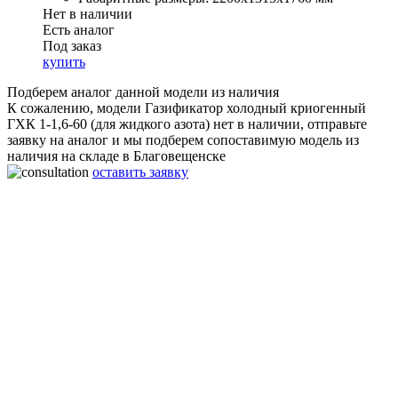
Нет в наличии
Есть аналог
Под заказ
купить
Подберем аналог данной модели из наличия
К сожалению, модели Газификатор холодный криогенный
ГХК 1-1,6-60 (для жидкого азота) нет в наличии, отправьте
заявку на аналог и мы подберем сопоставимую модель из
наличия на складе в Благовещенске
оставить заявку
Газификатор холодный криогенный ГХК 1-1,6-60 (для
жидкого азота)
Объём:
1000 л
Рабочее давление:
1,6 МПа
Производительность:
60 нм3/ч
Габаритные размеры:
2200x1315x1760 мм
Вес:
1200 Кг
Срок работы:
20 лет
Гарантия:
2 года
Материал:
Нержавеющая сталь