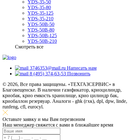
YDS-35-50
YDS-35-80
YDS-35-125
YDS-35-210
YDS-50B-50
YDS-50B-80
YDS-50B-125
YDS-50B-210
Смотреть все
3746353@mail.ru
Написать нам
8 (495) 374-63-53
Позвонить
© 2026, Все права защищены. «ТЕХГАЗСЕРВИС» в
Благовещенске. В наличии газификатор, криоцилиндр,
криобак, крио емкость хранилище, крио цилиндр бак,
криобаллон резервуар. Аналоги - ghk (гхк), dpl, dpw, linde,
runfeng, cfl, eurocyl.
Оставьте заявку и мы Вам перезвоним
Наш менеджер свяжется с вами в ближайшее время