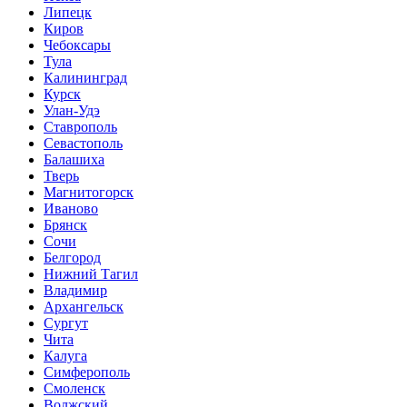
Липецк
Киров
Чебоксары
Тула
Калининград
Курск
Улан-Удэ
Ставрополь
Севастополь
Балашиха
Тверь
Магнитогорск
Иваново
Брянск
Сочи
Белгород
Нижний Тагил
Владимир
Архангельск
Сургут
Чита
Калуга
Симферополь
Смоленск
Волжский