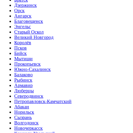
Дзержинск
Орск
Ангарск
Благовещенск
Энгельс
Старый Оскол
Великий Новгород
Королёв
Псков
Бийск
Мытищи
Прокопьевск
Южно-Сахалинск
Балаково
Рыбинск
Армавир
Люберцы
Северодвинск
Петропавловск-Камчатский
Абакан
Норильск
Сызрань
Волгодонск
Новочеркасск