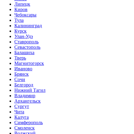
Липецк
Киров
Чебоксары
Тула
Калининград
Курск
Улан-Удэ
Ставрополь
Севастополь
Балашиха
Тверь
Магнитогорск
Иваново
Брянск
Сочи
Белгород
Нижний Тагил
Владимир
Архангельск
Сургут
Чита
Калуга
Симферополь
Смоленск
Волжский