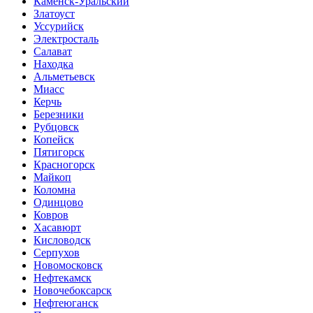
Каменск-Уральский
Златоуст
Уссурийск
Электросталь
Салават
Находка
Альметьевск
Миасс
Керчь
Березники
Рубцовск
Копейск
Пятигорск
Красногорск
Майкоп
Коломна
Одинцово
Ковров
Хасавюрт
Кисловодск
Серпухов
Новомосковск
Нефтекамск
Новочебоксарск
Нефтеюганск