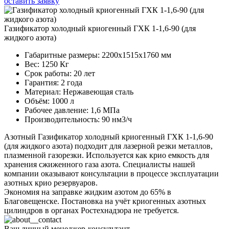
оставить заявку
Газификатор холодный криогенный ГХК 1-1,6-90 (для
жидкого азота)
Габаритные размеры:
2200x1515x1760 мм
Вес:
1250 Кг
Срок работы:
20 лет
Гарантия:
2 года
Материал:
Нержавеющая сталь
Объём:
1000 л
Рабочее давление:
1,6 МПа
Производительность:
90 нм3/ч
Азотный Газификатор холодный криогенный ГХК 1-1,6-90
(для жидкого азота) подходит для лазерной резки металлов,
плазменной газорезки. Используется как крио емкость для
хранения сжиженного газа азота. Специалисты нашей
компании оказывают консультации в процессе эксплуатации
азотных крио резервуаров.
Экономия на заправке жидким азотом до 65% в
Благовещенске. Постановка на учёт криогенных азотных
цилиндров в органах Ростехнадзора не требуется.
Ваш личный менеджер-консультант