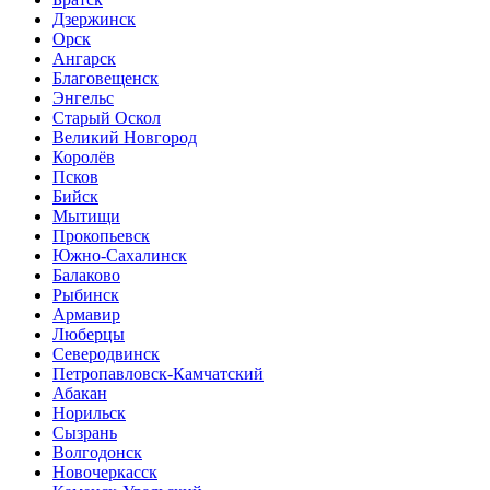
Дзержинск
Орск
Ангарск
Благовещенск
Энгельс
Старый Оскол
Великий Новгород
Королёв
Псков
Бийск
Мытищи
Прокопьевск
Южно-Сахалинск
Балаково
Рыбинск
Армавир
Люберцы
Северодвинск
Петропавловск-Камчатский
Абакан
Норильск
Сызрань
Волгодонск
Новочеркасск