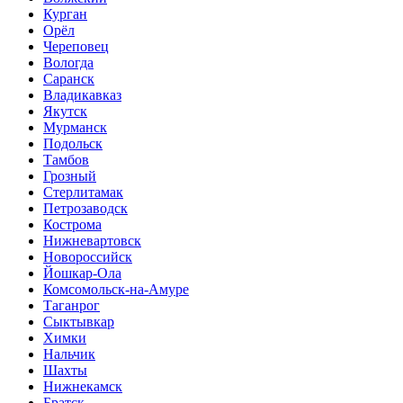
Курган
Орёл
Череповец
Вологда
Саранск
Владикавказ
Якутск
Мурманск
Подольск
Тамбов
Грозный
Стерлитамак
Петрозаводск
Кострома
Нижневартовск
Новороссийск
Йошкар-Ола
Комсомольск-на-Амуре
Таганрог
Сыктывкар
Химки
Нальчик
Шахты
Нижнекамск
Братск