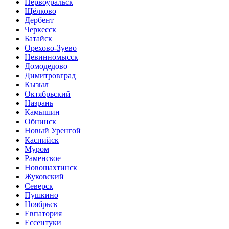
Первоуральск
Щёлково
Дербент
Черкесск
Батайск
Орехово-Зуево
Невинномысск
Домодедово
Димитровград
Кызыл
Октябрьский
Назрань
Камышин
Обнинск
Новый Уренгой
Каспийск
Муром
Раменское
Новошахтинск
Жуковский
Северск
Пушкино
Ноябрьск
Евпатория
Ессентуки