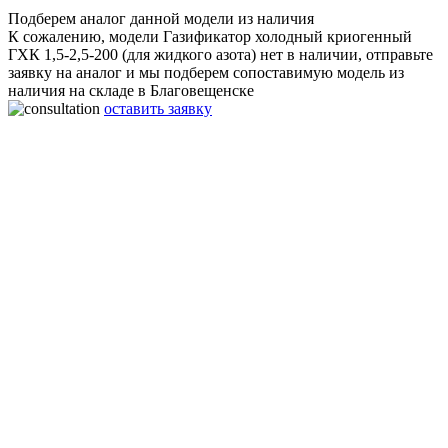
Подберем аналог данной модели из наличия
К сожалению, модели Газификатор холодный криогенный
ГХК 1,5-2,5-200 (для жидкого азота) нет в наличии, отправьте
заявку на аналог и мы подберем сопоставимую модель из
наличия на складе в Благовещенске
оставить заявку
Газификатор холодный криогенный ГХК 1,5-2,5-200 (для
жидкого азота)
Объём:
1500 л
Рабочее давление:
2,5 МПа
Производительность:
200 нм3/ч
Габаритные размеры:
2200x2700x1100 мм
Вес:
1750 Кг
Срок работы:
20 лет
Гарантия:
2 года
Материал:
Нержавеющая сталь
Азотный Газификатор холодный криогенный ГХК 1,5-2,5-200
(для жидкого азота) подходит для лазерной резки металлов,
плазменной газорезки. Используется как крио емкость для
хранения сжиженного газа азота. Специалисты нашей
компании оказывают консультации в процессе эксплуатации