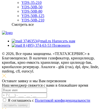
YDS-35-210
YDS-50B-50
YDS-50B-80
YDS-50B-125
YDS-50B-210
Смотреть все
3746353@mail.ru
Написать нам
8 (495) 374-63-53
Позвонить
© 2026, Все права защищены. «ТЕХГАЗСЕРВИС» в
Благовещенске. В наличии газификатор, криоцилиндр,
криобак, крио емкость хранилище, крио цилиндр бак,
криобаллон резервуар. Аналоги - ghk (гхк), dpl, dpw, linde,
runfeng, cfl, eurocyl.
Оставьте заявку и мы Вам перезвоним
Наш менеджер свяжется с вами в ближайшее время
Я соглашаюсь с
Политикой конфиденциальности
оставить заявку