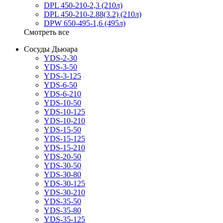
DPL 450-210-2,3 (210л)
DPL 450-210-2.88(3.2) (210л)
DPW 650-495-1,6 (495л)
Смотреть все
Сосуды Дьюара
YDS-2-30
YDS-3-50
YDS-3-125
YDS-6-50
YDS-6-210
YDS-10-50
YDS-10-125
YDS-10-210
YDS-15-50
YDS-15-125
YDS-15-210
YDS-20-50
YDS-30-50
YDS-30-80
YDS-30-125
YDS-30-210
YDS-35-50
YDS-35-80
YDS-35-125