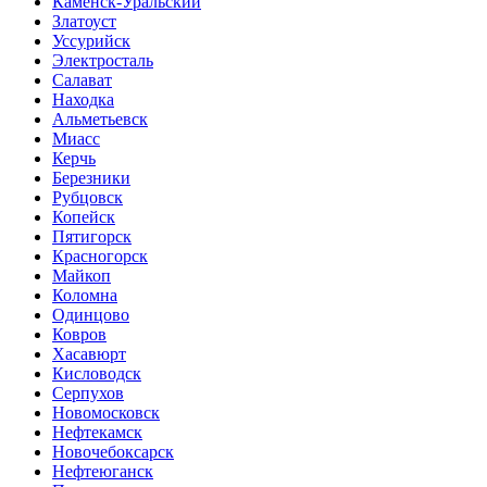
Каменск-Уральский
Златоуст
Уссурийск
Электросталь
Салават
Находка
Альметьевск
Миасс
Керчь
Березники
Рубцовск
Копейск
Пятигорск
Красногорск
Майкоп
Коломна
Одинцово
Ковров
Хасавюрт
Кисловодск
Серпухов
Новомосковск
Нефтекамск
Новочебоксарск
Нефтеюганск