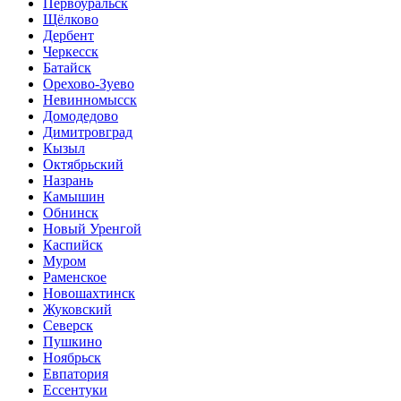
Первоуральск
Щёлково
Дербент
Черкесск
Батайск
Орехово-Зуево
Невинномысск
Домодедово
Димитровград
Кызыл
Октябрьский
Назрань
Камышин
Обнинск
Новый Уренгой
Каспийск
Муром
Раменское
Новошахтинск
Жуковский
Северск
Пушкино
Ноябрьск
Евпатория
Ессентуки