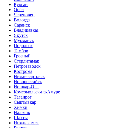
Курган
Орёл
Череповец
Вологда
Саранск
Владикавказ
Якутск
Мурманск
Подольск
Тамбов
Грозный
Стерлитамак
Петрозаводск
Кострома
Нижневартовск
Новороссийск
Йошкар-Ола
Комсомольск-на-Амуре
Таганрог
Сыктывкар
Химки
Нальчик
Шахты
Нижнекамск
Братск