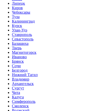
Липецк
Киров
Чебоксары
Тула
Калининград
Курск
Улан-Удэ
Ставрополь
Севастополь
Балашиха
Тверь
Магнитогорск
Иваново
Брянск
Сочи
Белгород
Нижний Тагил
Владимир
Архангельск
Сургут
Чита
Калуга
Симферополь
Смоленск
Волжский