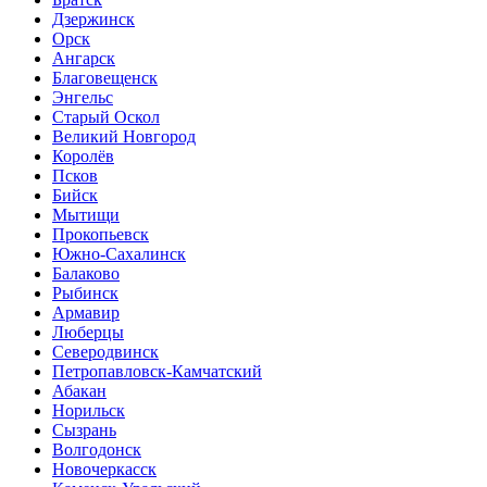
Дзержинск
Орск
Ангарск
Благовещенск
Энгельс
Старый Оскол
Великий Новгород
Королёв
Псков
Бийск
Мытищи
Прокопьевск
Южно-Сахалинск
Балаково
Рыбинск
Армавир
Люберцы
Северодвинск
Петропавловск-Камчатский
Абакан
Норильск
Сызрань
Волгодонск
Новочеркасск