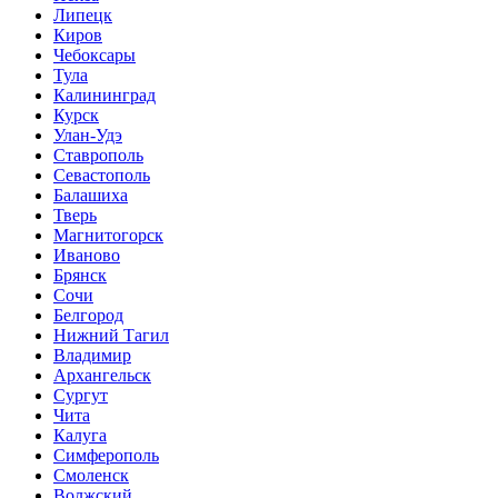
Липецк
Киров
Чебоксары
Тула
Калининград
Курск
Улан-Удэ
Ставрополь
Севастополь
Балашиха
Тверь
Магнитогорск
Иваново
Брянск
Сочи
Белгород
Нижний Тагил
Владимир
Архангельск
Сургут
Чита
Калуга
Симферополь
Смоленск
Волжский