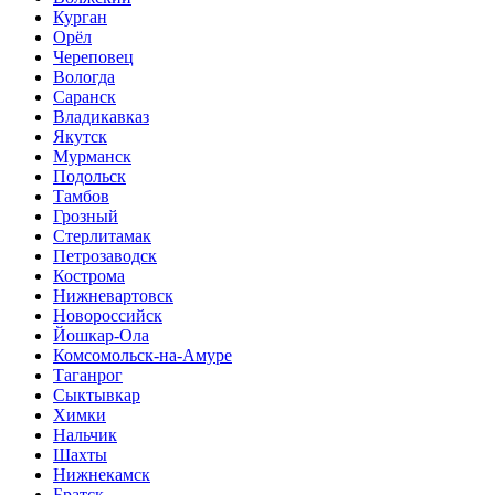
Курган
Орёл
Череповец
Вологда
Саранск
Владикавказ
Якутск
Мурманск
Подольск
Тамбов
Грозный
Стерлитамак
Петрозаводск
Кострома
Нижневартовск
Новороссийск
Йошкар-Ола
Комсомольск-на-Амуре
Таганрог
Сыктывкар
Химки
Нальчик
Шахты
Нижнекамск
Братск