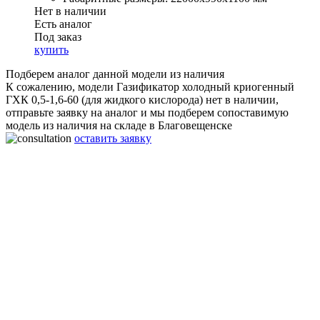
Нет в наличии
Есть аналог
Под заказ
купить
Подберем аналог данной модели из наличия
К сожалению, модели Газификатор холодный криогенный
ГХК 0,5-1,6-60 (для жидкого кислорода) нет в наличии,
отправьте заявку на аналог и мы подберем сопоставимую
модель из наличия на складе в Благовещенске
оставить заявку
Газификатор холодный криогенный ГХК 0,5-1,6-60 (для
жидкого кислорода)
Объём:
500 л
Рабочее давление:
1,6 МПа
Производительность:
60 нм3/ч
Габаритные размеры:
22000x990x1100 мм
Вес:
440 Кг
Срок работы:
20 лет
Гарантия:
2 года
Материал:
Нержавеющая сталь