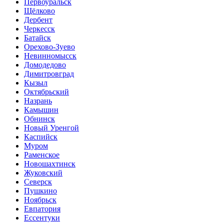
Первоуральск
Щёлково
Дербент
Черкесск
Батайск
Орехово-Зуево
Невинномысск
Домодедово
Димитровград
Кызыл
Октябрьский
Назрань
Камышин
Обнинск
Новый Уренгой
Каспийск
Муром
Раменское
Новошахтинск
Жуковский
Северск
Пушкино
Ноябрьск
Евпатория
Ессентуки