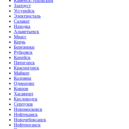
Каменск-Уральский
Златоуст
Уссурийск
Электросталь
Салават
Находка
Альметьевск
Миасс
Керчь
Березники
Рубцовск
Копейск
Пятигорск
Красногорск
Майкоп
Коломна
Одинцово
Ковров
Хасавюрт
Кисловодск
Серпухов
Новомосковск
Нефтекамск
Новочебоксарск
Нефтеюганск