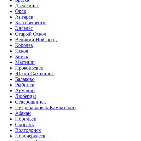
Дзержинск
Орск
Ангарск
Благовещенск
Энгельс
Старый Оскол
Великий Новгород
Королёв
Псков
Бийск
Мытищи
Прокопьевск
Южно-Сахалинск
Балаково
Рыбинск
Армавир
Люберцы
Северодвинск
Петропавловск-Камчатский
Абакан
Норильск
Сызрань
Волгодонск
Новочеркасск