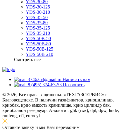
YDS-30-80
YDS-30-125
YDS-30-210
YDS-35-50
YDS-35-80
YDS-35-125
YDS-35-210
YDS-50B-50
YDS-50B-80
YDS-50B-125
YDS-50B-210
Смотреть все
3746353@mail.ru
Написать нам
8 (495) 374-63-53
Позвонить
© 2026, Все права защищены. «ТЕХГАЗСЕРВИС» в
Благовещенске. В наличии газификатор, криоцилиндр,
криобак, крио емкость хранилище, крио цилиндр бак,
криобаллон резервуар. Аналоги - ghk (гхк), dpl, dpw, linde,
runfeng, cfl, eurocyl.
Оставьте заявку и мы Вам перезвоним