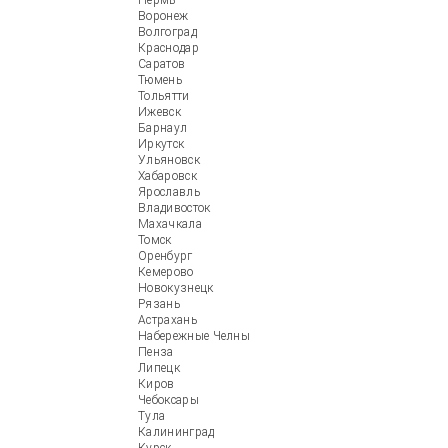
Пермь
Воронеж
Волгоград
Краснодар
Саратов
Тюмень
Тольятти
Ижевск
Барнаул
Иркутск
Ульяновск
Хабаровск
Ярославль
Владивосток
Махачкала
Томск
Оренбург
Кемерово
Новокузнецк
Рязань
Астрахань
Набережные Челны
Пенза
Липецк
Киров
Чебоксары
Тула
Калининград