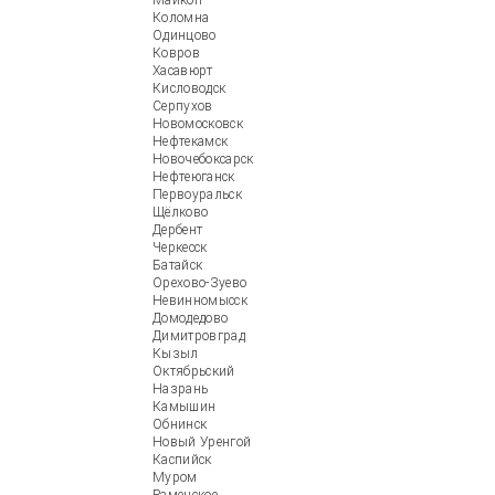
Майкоп
Коломна
Одинцово
Ковров
Хасавюрт
Кисловодск
Серпухов
Новомосковск
Нефтекамск
Новочебоксарск
Нефтеюганск
Первоуральск
Щёлково
Дербент
Черкесск
Батайск
Орехово-Зуево
Невинномысск
Домодедово
Димитровград
Кызыл
Октябрьский
Назрань
Камышин
Обнинск
Новый Уренгой
Каспийск
Муром