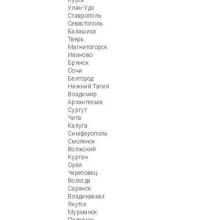
Курск
Улан-Удэ
Ставрополь
Севастополь
Балашиха
Тверь
Магнитогорск
Иваново
Брянск
Сочи
Белгород
Нижний Тагил
Владимир
Архангельск
Сургут
Чита
Калуга
Симферополь
Смоленск
Волжский
Курган
Орёл
Череповец
Вологда
Саранск
Владикавказ
Якутск
Мурманск