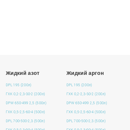
Подробно расскажем о наших услугах, видах
работ и типовых проектах, рассчитаем стоимость и
подготовим индивидуальное предложение!
ЗАДАТЬ ВОПРОС
Жидкий азот
Жидкий аргон
DPL 195 (200л)
DPL 195 (200л)
ГХК 0,2-2,3-30-2 (200л)
ГХК 0,2-2,3-30-2 (200л)
DPW 650-499 2,5 (500л)
DPW 650-499 2,5 (500л)
ГХК 0,5-2,5-60-4 (500л)
ГХК 0,5-2,5-60-4 (500л)
DPL 700-500-2,3 (500л)
DPL 700-500-2,3 (500л)