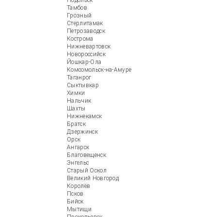
Подольск
Тамбов
Грозный
Стерлитамак
Петрозаводск
Кострома
Нижневартовск
Новороссийск
Йошкар-Ола
Комсомольск-на-Амуре
Таганрог
Сыктывкар
Химки
Нальчик
Шахты
Нижнекамск
Братск
Дзержинск
Орск
Ангарск
Благовещенск
Энгельс
Старый Оскол
Великий Новгород
Королёв
Псков
Бийск
Мытищи