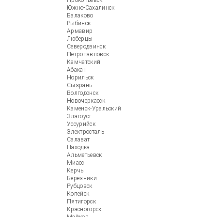
Прокопьевск
Южно-Сахалинск
Балаково
Рыбинск
Армавир
Люберцы
Северодвинск
Петропавловск-
Камчатский
Абакан
Норильск
Сызрань
Волгодонск
Новочеркасск
Каменск-Уральский
Златоуст
Уссурийск
Электросталь
Салават
Находка
Альметьевск
Миасс
Керчь
Березники
Рубцовск
Копейск
Пятигорск
Красногорск