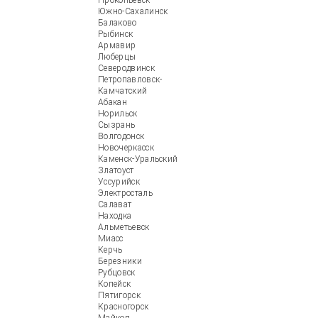
Прокопьевск
Южно-Сахалинск
Балаково
Рыбинск
Армавир
Люберцы
Северодвинск
Петропавловск-
Камчатский
Абакан
Норильск
Сызрань
Волгодонск
Новочеркасск
Каменск-Уральский
Златоуст
Уссурийск
Электросталь
Салават
Находка
Альметьевск
Миасс
Керчь
Березники
Рубцовск
Копейск
Пятигорск
Красногорск