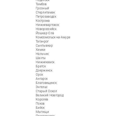
Подольск
Тамбов
Грозный
Стерлитамак
Петрозаводск
Кострома
Нижневартовск
Новороссийск
Йошкар-Ола
Комсомольск-на-Амуре
Таганрог
Сыктывкар
Химки
Нальчик
Шахты
Нижнекамск
Братск
Дзержинск
Орск
Ангарск
Благовещенск
Энгельс
Старый Оскол
Великий Новгород
Королёв
Псков
Бийск
Мытищи