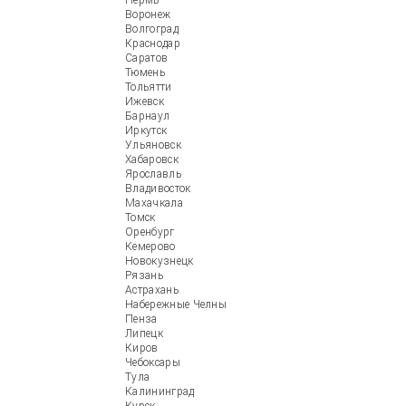
Пермь
Воронеж
Волгоград
Краснодар
Саратов
Тюмень
Тольятти
Ижевск
Барнаул
Иркутск
Ульяновск
Хабаровск
Ярославль
Владивосток
Махачкала
Томск
Оренбург
Кемерово
Новокузнецк
Рязань
Астрахань
Набережные Челны
Пенза
Липецк
Киров
Чебоксары
Тула
Калининград