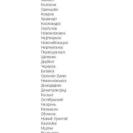
Майкоп
Коломна
Одинцово
Ковров
Хасавюрт
Кисловодск
Серпухов
Новомосковск
Нефтекамск
Новочебоксарск
Нефтеюганск
Первоуральск
Щёлково
Дербент
Черкесск
Батайск
Орехово-Зуево
Невинномысск
Домодедово
Димитровград
Кызыл
Октябрьский
Назрань
Камышин
Обнинск
Новый Уренгой
Каспийск
Муром