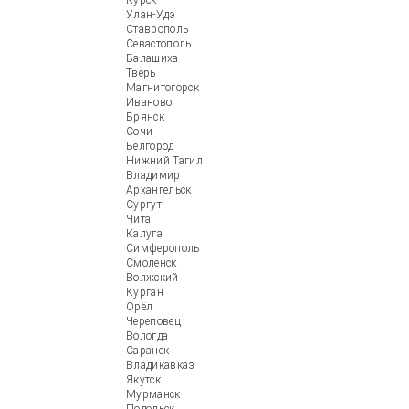
Курск
Улан-Удэ
Ставрополь
Севастополь
Балашиха
Тверь
Магнитогорск
Иваново
Брянск
Сочи
Белгород
Нижний Тагил
Владимир
Архангельск
Сургут
Чита
Калуга
Симферополь
Смоленск
Волжский
Курган
Орёл
Череповец
Вологда
Саранск
Владикавказ
Якутск
Мурманск