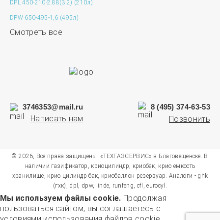
DPL 450-210-2.88(3.2) (210л)
DPW 650-495-1,6 (495л)
Смотреть все
3746353@mail.ru
8 (495) 374-63-53
Написать нам
Позвонить
© 2026, Все права защищены. «ТЕХГАЗСЕРВИС» в Благовещенске. В
наличии газификатор, криоцилиндр, криобак, крио емкость
хранилище, крио цилиндр бак, криобаллон резервуар. Аналоги - ghk
(гхк), dpl, dpw, linde, runfeng, cfl, eurocyl.
Мы используем файлы cookie.
Продолжая
пользоваться сайтом, вы соглашаетесь с
условиями использования
файлов cookie.