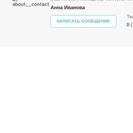
Анна Иванова
Те
НАПИСАТЬ СООБЩЕНИЕ
8 
 и
льтацию
и и заправки