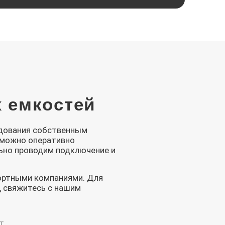
 емкостей
удования собственным
зможно оперативно
льно проводим подключение и
ортными компаниями. Для
д свяжитесь с нашим
т