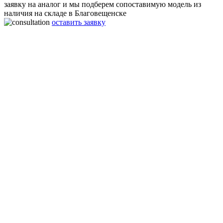
заявку на аналог и мы подберем сопоставимую модель из
наличия на складе в Благовещенске
оставить заявку
Газификатор холодный криогенный ГХК 0,5-2,5-90 (для
жидкого аргона)
Гарантия:
2 года
Материал:
Нержавеющая сталь
Производительность:
90 нм3/ч
Рабочее давление:
2,5 МПа
Объём:
500 л
Габаритные размеры:
2200x990x1100 мм
Вес:
490 Кг
Срок работы:
20 лет
Аргоновый Газификатор холодный криогенный ГХК 0,5-2,5-
90 (для жидкого аргона) подходит для лазерной резки
металлов, плазменной газорезки. Используется как крио
емкость для хранения сжиженного газа аргона. Специалисты
нашей компании оказывают консультации в процессе
эксплуатации аргоновых крио резервуаров.
Экономия на заправке жидким аргоном до 65% в
Благовещенске. Постановка на учёт криогенных аргоновых