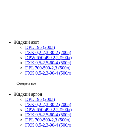
Криогенное оборудование для жидкого азота
Криососуды для жидкого азота
Тара для жидкого азота
Криобаллоны для жидкого азота
Нужна консультация?
Крио хранилище для жидкого азота
Подробно расскажем о наших услугах, видах работ и типовых 
Криогенные резервуары для жидкого азота
задать вопрос
Бочка для жидкого азота
Газификаторы для жидкого азота
Жидкий азот
DPL 195 (200л)
ГХК 0,2-2,3-30-2 (200л)
DPW 650-499 2,5 (500л)
ГХК 0,5-2,5-60-4 (500л)
DPL 700-500-2,3 (500л)
ГХК 0,5-2,3-90-4 (500л)
Смотреть все
Жидкий аргон
DPL 195 (200л)
ГХК 0,2-2,3-30-2 (200л)
DPW 650-499 2,5 (500л)
ГХК 0,5-2,5-60-4 (500л)
DPL 700-500-2,3 (500л)
ГХК 0,5-2,3-90-4 (500л)