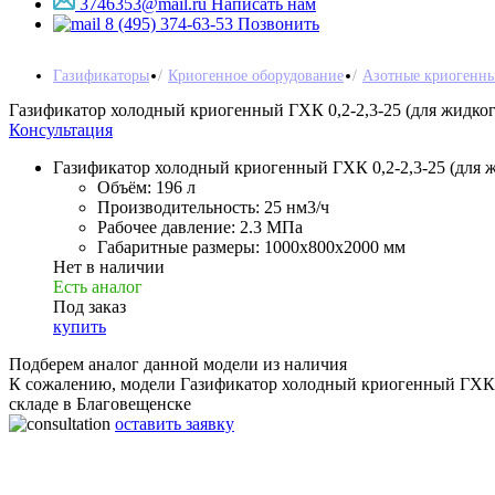
3746353@mail.ru
Написать нам
8 (495) 374-63-53
Позвонить
Газификаторы
Криогенное оборудование
Азотные криогенны
Газификатор холодный криогенный ГХК 0,2-2,3-25 (для жидког
Консультация
Газификатор холодный криогенный ГХК 0,2-2,3-25 (для ж
Объём:
196 л
Производительность:
25 нм3/ч
Рабочее давление:
2.3 МПа
Габаритные размеры:
1000x800x2000 мм
Нет в наличии
Есть аналог
Под заказ
купить
Подберем аналог данной модели из наличия
К сожалению, модели Газификатор холодный криогенный ГХК 0,2
складе в Благовещенске
оставить заявку
Газификатор холодный криогенный ГХК 0,2-2,3-25 (для жидког