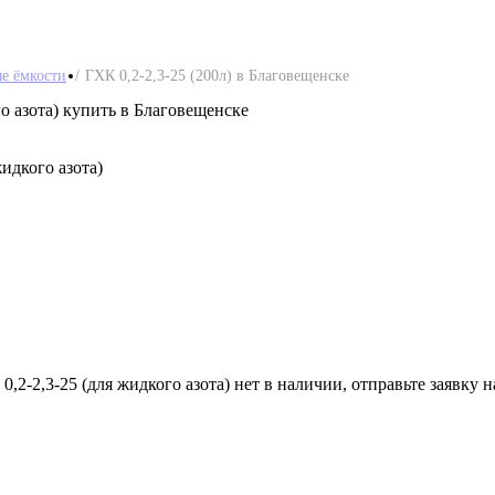
е ёмкости
ГХК 0,2-2,3-25 (200л) в Благовещенске
о азота) купить в Благовещенске
идкого азота)
-2,3-25 (для жидкого азота) нет в наличии, отправьте заявку 
о азота)