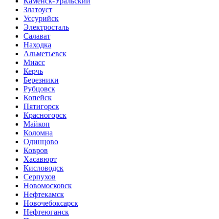
Каменск-Уральский
Златоуст
Уссурийск
Электросталь
Салават
Находка
Альметьевск
Миасс
Керчь
Березники
Рубцовск
Копейск
Пятигорск
Красногорск
Майкоп
Коломна
Одинцово
Ковров
Хасавюрт
Кисловодск
Серпухов
Новомосковск
Нефтекамск
Новочебоксарск
Нефтеюганск