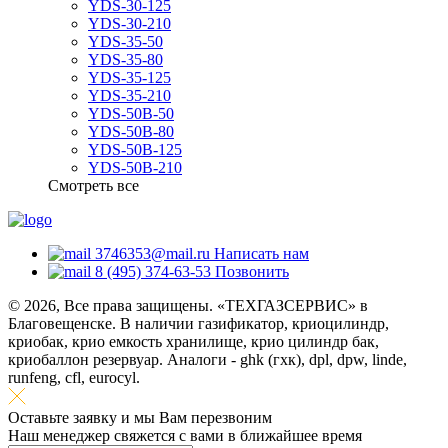
YDS-30-125
YDS-30-210
YDS-35-50
YDS-35-80
YDS-35-125
YDS-35-210
YDS-50B-50
YDS-50B-80
YDS-50B-125
YDS-50B-210
Смотреть все
3746353@mail.ru
Написать нам
8 (495) 374-63-53
Позвонить
© 2026, Все права защищены. «ТЕХГАЗСЕРВИС» в
Благовещенске. В наличии газификатор, криоцилиндр,
криобак, крио емкость хранилище, крио цилиндр бак,
криобаллон резервуар. Аналоги - ghk (гхк), dpl, dpw, linde,
runfeng, cfl, eurocyl.
Оставьте заявку и мы Вам перезвоним
Наш менеджер свяжется с вами в ближайшее время