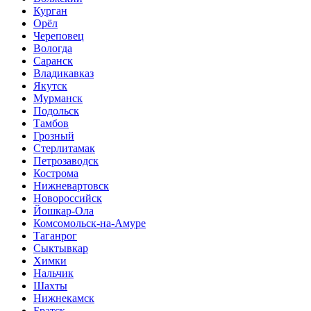
Курган
Орёл
Череповец
Вологда
Саранск
Владикавказ
Якутск
Мурманск
Подольск
Тамбов
Грозный
Стерлитамак
Петрозаводск
Кострома
Нижневартовск
Новороссийск
Йошкар-Ола
Комсомольск-на-Амуре
Таганрог
Сыктывкар
Химки
Нальчик
Шахты
Нижнекамск
Братск