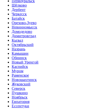
Первоуральск
Щёлково
Дербент
Черкесск
Батайск
Орехово-Зуево
Невинномысск
Домодедово
Димитровград
Кызыл
Октябрьский
Назрань
Камышин
Обнинск
Новый Уренгой
Каспийск
Муром
Раменское
Новошахтинск
Жуковский
Северск
Пушкино
Ноябрьск
Евпатория
Ессентуки