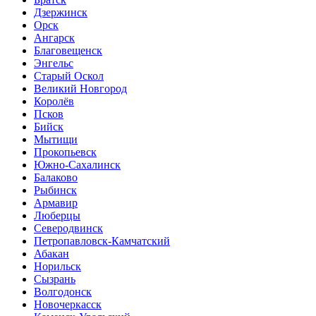
Дзержинск
Орск
Ангарск
Благовещенск
Энгельс
Старый Оскол
Великий Новгород
Королёв
Псков
Бийск
Мытищи
Прокопьевск
Южно-Сахалинск
Балаково
Рыбинск
Армавир
Люберцы
Северодвинск
Петропавловск-Камчатский
Абакан
Норильск
Сызрань
Волгодонск
Новочеркасск