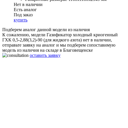
Нет в наличии
Есть аналог
Под заказ
купить
Подберем аналог данной модели из наличия
К сожалению, модели Газификатор холодный криогенный
ГХК 0,5-2,88(3,2)-90 (для жидкого азота) нет в наличии,
отправьте заявку на аналог и мы подберем сопоставимую
модель из наличия на складе в Благовещенске
оставить заявку
Газификатор холодный криогенный ГХК 0,5-2,88(3,2)-90 (для
жидкого азота)
Срок работы:
20 лет
Гарантия:
2 года
Материал:
Нержавеющая сталь
Объём:
450 л
Рабочее давление:
2,88(3,2) МПа
Производительность:
90 нм3/ч
Габаритные размеры:
1160x1180x2345 мм
Вес:
490 Кг