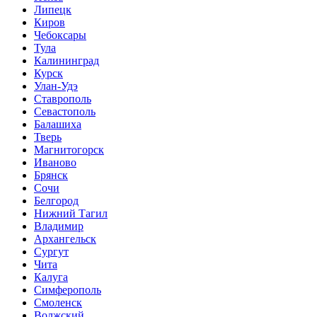
Липецк
Киров
Чебоксары
Тула
Калининград
Курск
Улан-Удэ
Ставрополь
Севастополь
Балашиха
Тверь
Магнитогорск
Иваново
Брянск
Сочи
Белгород
Нижний Тагил
Владимир
Архангельск
Сургут
Чита
Калуга
Симферополь
Смоленск
Волжский