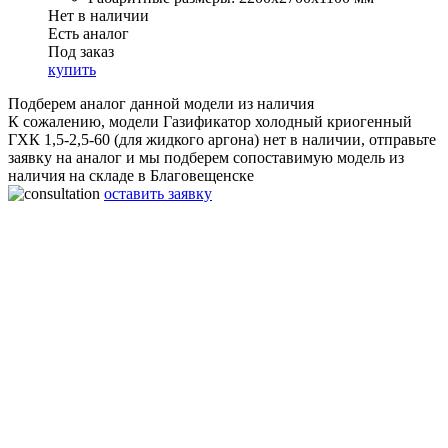
Нет в наличии
Есть аналог
Под заказ
купить
Подберем аналог данной модели из наличия
К сожалению, модели Газификатор холодный криогенный
ГХК 1,5-2,5-60 (для жидкого аргона) нет в наличии, отправьте
заявку на аналог и мы подберем сопоставимую модель из
наличия на складе в Благовещенске
оставить заявку
Газификатор холодный криогенный ГХК 1,5-2,5-60 (для
жидкого аргона)
Производительность:
60 нм3/ч
Рабочее давление:
2,5 МПа
Объём:
1500 л
Габаритные размеры:
2200x2700x1100 мм
Вес:
1450 Кг
Срок работы:
20 лет
Гарантия:
2 года
Материал:
Нержавеющая сталь