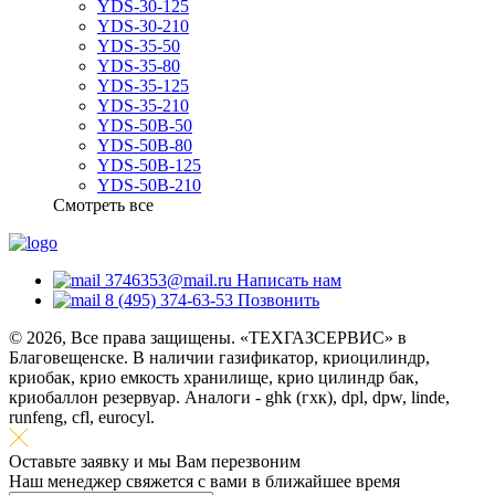
YDS-30-125
YDS-30-210
YDS-35-50
YDS-35-80
YDS-35-125
YDS-35-210
YDS-50B-50
YDS-50B-80
YDS-50B-125
YDS-50B-210
Смотреть все
3746353@mail.ru
Написать нам
8 (495) 374-63-53
Позвонить
© 2026, Все права защищены. «ТЕХГАЗСЕРВИС» в
Благовещенске. В наличии газификатор, криоцилиндр,
криобак, крио емкость хранилище, крио цилиндр бак,
криобаллон резервуар. Аналоги - ghk (гхк), dpl, dpw, linde,
runfeng, cfl, eurocyl.
Оставьте заявку и мы Вам перезвоним
Наш менеджер свяжется с вами в ближайшее время