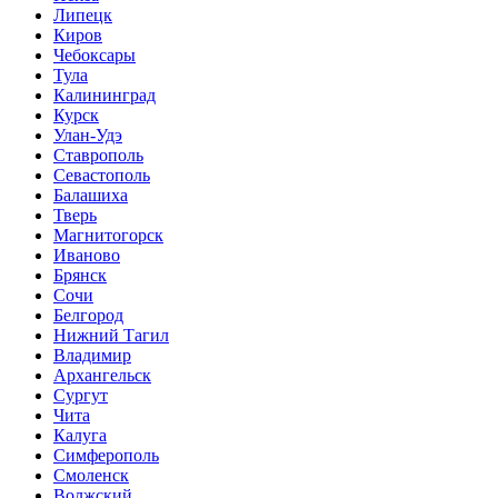
Липецк
Киров
Чебоксары
Тула
Калининград
Курск
Улан-Удэ
Ставрополь
Севастополь
Балашиха
Тверь
Магнитогорск
Иваново
Брянск
Сочи
Белгород
Нижний Тагил
Владимир
Архангельск
Сургут
Чита
Калуга
Симферополь
Смоленск
Волжский