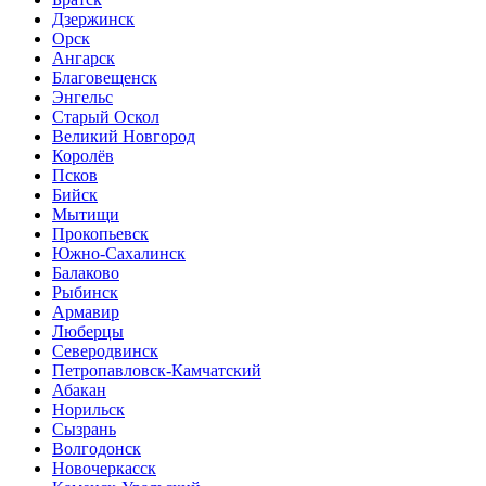
Дзержинск
Орск
Ангарск
Благовещенск
Энгельс
Старый Оскол
Великий Новгород
Королёв
Псков
Бийск
Мытищи
Прокопьевск
Южно-Сахалинск
Балаково
Рыбинск
Армавир
Люберцы
Северодвинск
Петропавловск-Камчатский
Абакан
Норильск
Сызрань
Волгодонск
Новочеркасск