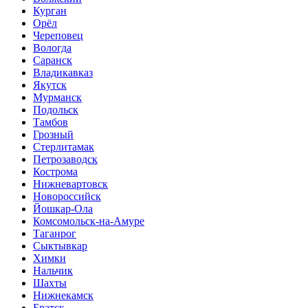
Курган
Орёл
Череповец
Вологда
Саранск
Владикавказ
Якутск
Мурманск
Подольск
Тамбов
Грозный
Стерлитамак
Петрозаводск
Кострома
Нижневартовск
Новороссийск
Йошкар-Ола
Комсомольск-на-Амуре
Таганрог
Сыктывкар
Химки
Нальчик
Шахты
Нижнекамск
Братск