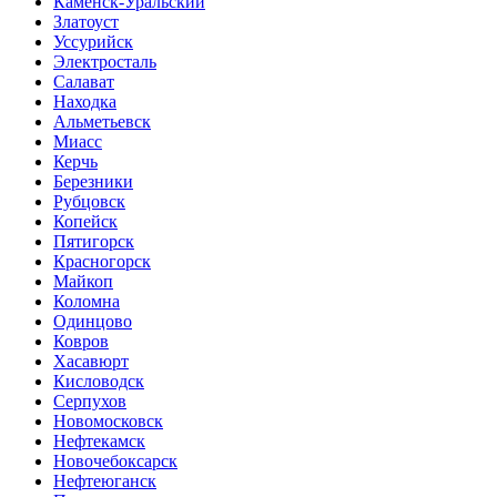
Каменск-Уральский
Златоуст
Уссурийск
Электросталь
Салават
Находка
Альметьевск
Миасс
Керчь
Березники
Рубцовск
Копейск
Пятигорск
Красногорск
Майкоп
Коломна
Одинцово
Ковров
Хасавюрт
Кисловодск
Серпухов
Новомосковск
Нефтекамск
Новочебоксарск
Нефтеюганск