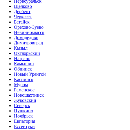
Первоуральск
Щёлково
Дербент
Черкесск
Батайск
Орехово-Зуево
Невинномысск
Домодедово
Димитровград
Кызыл
Октябрьский
Назрань
Камышин
Обнинск
Новый Уренгой
Каспийск
Муром
Раменское
Новошахтинск
Жуковский
Северск
Пушкино
Ноябрьск
Евпатория
Ессентуки