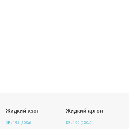
Нужна консультация?
Подробно расскажем о наших услугах, видах
работ и типовых проектах, рассчитаем стоимость и
подготовим индивидуальное предложение!
ЗАДАТЬ ВОПРОС
Жидкий азот
Жидкий аргон
DPL 195 (200л)
DPL 195 (200л)