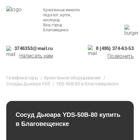
Криогенные емкости
под азот, аргон,
кислород
Ваш город:
Благовещенск
3746353@mail.ru
8 (495) 374-63-53
Написать нам
Позвонить
Газификаторы
Криогенное оборудование
Сосуды Дьюара YDS
YDS-50B-80 в Благовещенске
Сосуд Дьюара YDS-50B-80 купить
в Благовещенске