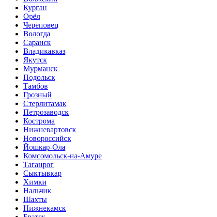
Курган
Орёл
Череповец
Вологда
Саранск
Владикавказ
Якутск
Мурманск
Подольск
Тамбов
Грозный
Стерлитамак
Петрозаводск
Кострома
Нижневартовск
Новороссийск
Йошкар-Ола
Комсомольск-на-Амуре
Таганрог
Сыктывкар
Химки
Нальчик
Шахты
Нижнекамск
Братск