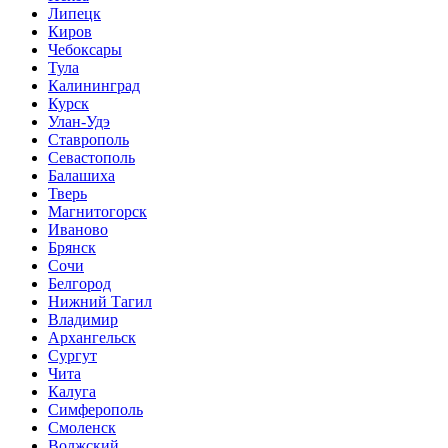
Липецк
Киров
Чебоксары
Тула
Калининград
Курск
Улан-Удэ
Ставрополь
Севастополь
Балашиха
Тверь
Магнитогорск
Иваново
Брянск
Сочи
Белгород
Нижний Тагил
Владимир
Архангельск
Сургут
Чита
Калуга
Симферополь
Смоленск
Волжский