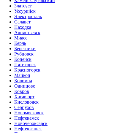
Каменск-Уральский
Златоуст
Уссурийск
Электросталь
Салават
Находка
Альметьевск
Миасс
Керчь
Березники
Рубцовск
Копейск
Пятигорск
Красногорск
Майкоп
Коломна
Одинцово
Ковров
Хасавюрт
Кисловодск
Серпухов
Новомосковск
Нефтекамск
Новочебоксарск
Нефтеюганск