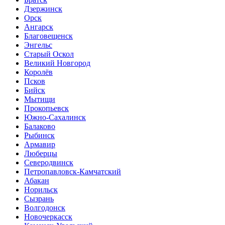
Дзержинск
Орск
Ангарск
Благовещенск
Энгельс
Старый Оскол
Великий Новгород
Королёв
Псков
Бийск
Мытищи
Прокопьевск
Южно-Сахалинск
Балаково
Рыбинск
Армавир
Люберцы
Северодвинск
Петропавловск-Камчатский
Абакан
Норильск
Сызрань
Волгодонск
Новочеркасск