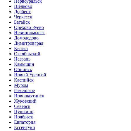
Первоуральск
Щёлково
Дербент
Черкесск
Батайск
Орехово-Зуево
Невинномысск
Домодедово
Димитровград
Кызыл
Октябрьский
Назрань
Камышин
Обнинск
Новый Уренгой
Каспийск
Муром
Раменское
Новошахтинск
Жуковский
Северск
Пушкино
Ноябрьск
Евпатория
Ессентуки