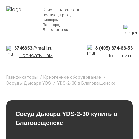
Криогенные емкости
под азот, аргон,
кислород
Ваш город:
Благовещенск
3746353@mail.ru
8 (495) 374-63-53
Написать нам
Позвонить
Газификаторы
Криогенное оборудование
Сосуды Дьюара YDS
YDS-2-30 в Благовещенске
Сосуд Дьюара YDS-2-30 купить в
Благовещенске