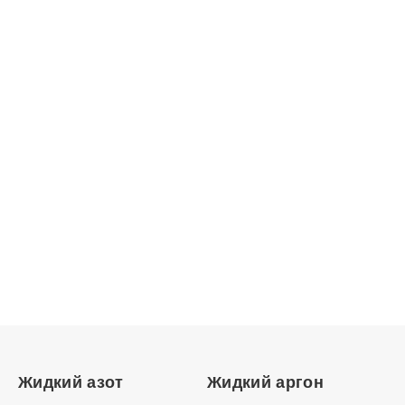
Нужна консультация?
Подробно расскажем о наших услугах, видах
работ и типовых проектах, рассчитаем стоимость и
подготовим индивидуальное предложение!
ЗАДАТЬ ВОПРОС
Жидкий азот
Жидкий аргон