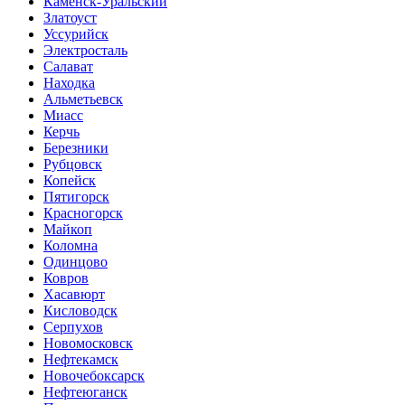
Каменск-Уральский
Златоуст
Уссурийск
Электросталь
Салават
Находка
Альметьевск
Миасс
Керчь
Березники
Рубцовск
Копейск
Пятигорск
Красногорск
Майкоп
Коломна
Одинцово
Ковров
Хасавюрт
Кисловодск
Серпухов
Новомосковск
Нефтекамск
Новочебоксарск
Нефтеюганск