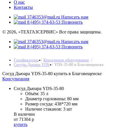
О нас
Контакты
3746353@mail.ru
Написать нам
8 (495) 374-63-53
Позвонить
© 2026, «ТЕХГАЗСЕРВИС» Все права защищены.
3746353@mail.ru
Написать нам
8 (495) 374-63-53
Позвонить
Газификаторы
Криогенное оборудование
Сосуды Дьюара YDS
YDS-35-80 в Благовещенске
Сосуд Дьюара YDS-35-80 купить в Благовещенске
Консультация
Сосуд Дьюара YDS-35-80
Объём:
35 л
Диаметр горловины:
80 мм
Размер сосуда:
438*720 мм
Наличие стаканов:
3 шт
В наличии
от 71304 р
купить