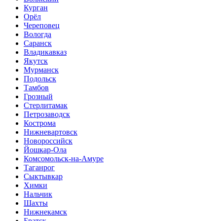
Курган
Орёл
Череповец
Вологда
Саранск
Владикавказ
Якутск
Мурманск
Подольск
Тамбов
Грозный
Стерлитамак
Петрозаводск
Кострома
Нижневартовск
Новороссийск
Йошкар-Ола
Комсомольск-на-Амуре
Таганрог
Сыктывкар
Химки
Нальчик
Шахты
Нижнекамск
Братск