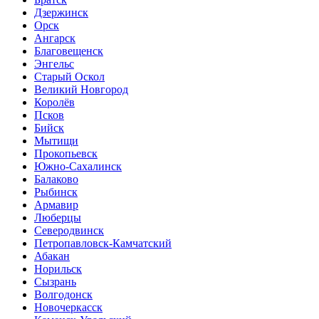
Дзержинск
Орск
Ангарск
Благовещенск
Энгельс
Старый Оскол
Великий Новгород
Королёв
Псков
Бийск
Мытищи
Прокопьевск
Южно-Сахалинск
Балаково
Рыбинск
Армавир
Люберцы
Северодвинск
Петропавловск-Камчатский
Абакан
Норильск
Сызрань
Волгодонск
Новочеркасск