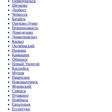
Первоуральск
Щёлково
Дербент
Черкесск
Батайск
Орехово-Зуево
Невинномысск
Домодедово
Димитровград
Кызыл
Октябрьский
Назрань
Камышин
Обнинск
Новый Уренгой
Каспийск
Муром
Раменское
Новошахтинск
Жуковский
Северск
Пушкино
Ноябрьск
Евпатория
Ессентуки