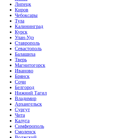
Липецк
Киров
Чебоксары
Тула
Калининград
Курск
Улан-Удэ
Ставрополь
Севастополь
Балашиха
Тверь
Магнитогорск
Иваново
Брянск
Сочи
Белгород
Нижний Тагил
Владимир
Архангельск
Сургут
Чита
Калуга
Симферополь
Смоленск
Волжский