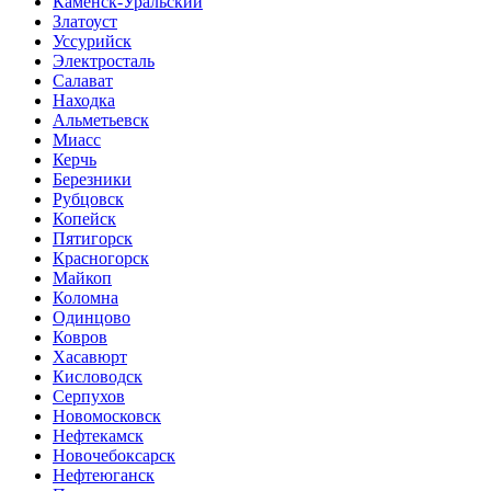
Каменск-Уральский
Златоуст
Уссурийск
Электросталь
Салават
Находка
Альметьевск
Миасс
Керчь
Березники
Рубцовск
Копейск
Пятигорск
Красногорск
Майкоп
Коломна
Одинцово
Ковров
Хасавюрт
Кисловодск
Серпухов
Новомосковск
Нефтекамск
Новочебоксарск
Нефтеюганск