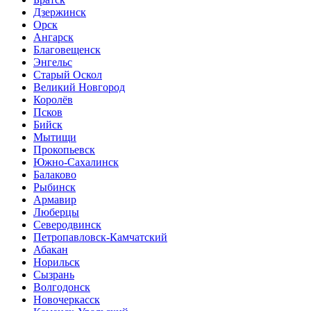
Дзержинск
Орск
Ангарск
Благовещенск
Энгельс
Старый Оскол
Великий Новгород
Королёв
Псков
Бийск
Мытищи
Прокопьевск
Южно-Сахалинск
Балаково
Рыбинск
Армавир
Люберцы
Северодвинск
Петропавловск-Камчатский
Абакан
Норильск
Сызрань
Волгодонск
Новочеркасск