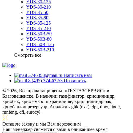
YDS-30-125
YDS-30-210
YDS-35-50
YDS-35-80
YDS-35-125
YDS-35-210
YDS-50B-50
YDS-50B-80
YDS-50B-125
YDS-50B-210
Смотреть все
3746353@mail.ru
Написать нам
8 (495) 374-63-53
Позвонить
© 2026, Все права защищены. «ТЕХГАЗСЕРВИС» в
Благовещенске. В наличии газификатор, криоцилиндр,
криобак, крио емкость хранилище, крио цилиндр бак,
криобаллон резервуар. Аналоги - ghk (гхк), dpl, dpw, linde,
runfeng, cfl, eurocyl.
Оставьте заявку и мы Вам перезвоним
Наш менеджер свяжется с вами в ближайшее время