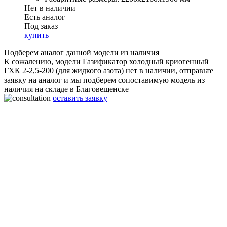
Нет в наличии
Есть аналог
Под заказ
купить
Подберем аналог данной модели из наличия
К сожалению, модели Газификатор холодный криогенный
ГХК 2-2,5-200 (для жидкого азота) нет в наличии, отправьте
заявку на аналог и мы подберем сопоставимую модель из
наличия на складе в Благовещенске
оставить заявку
Газификатор холодный криогенный ГХК 2-2,5-200 (для
жидкого азота)
Объём:
2000 л
Рабочее давление:
2,5 МПа
Производительность:
200 нм3/ч
Габаритные размеры:
2200x2160x1900 мм
Вес:
2350 Кг
Срок работы:
20 лет
Гарантия:
2 года
Материал:
Нержавеющая сталь