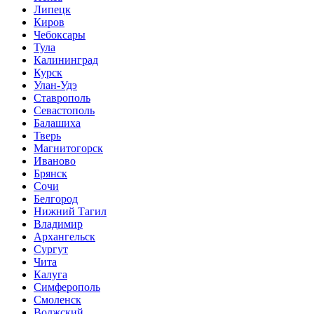
Липецк
Киров
Чебоксары
Тула
Калининград
Курск
Улан-Удэ
Ставрополь
Севастополь
Балашиха
Тверь
Магнитогорск
Иваново
Брянск
Сочи
Белгород
Нижний Тагил
Владимир
Архангельск
Сургут
Чита
Калуга
Симферополь
Смоленск
Волжский