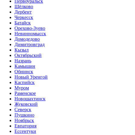
Первоуральск
Щёлково
Дербент
Черкесск
Батайск
Орехово-Зуево
Невинномысск
Домодедово
Димитровград
Кызыл
Октябрьский
Назрань
Камышин
Обнинск
Новый Уренгой
Каспийск
Муром
Раменское
Новошахтинск
Жуковский
Северск
Пушкино
Ноябрьск
Евпатория
Ессентуки