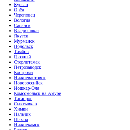
Курган
Орёл
Череповец
Вологда
Саранск
Владикавказ
Якутск
Мурманск
Подольск
Тамбов
Грозный
Стерлитамак
Петрозаводск
Кострома
Нижневартовск
Новороссийск
Йошкар-Ола
Комсомольск-на-Амуре
Таганрог
Сыктывкар
Химки
Нальчик
Шахты
Нижнекамск
Братск